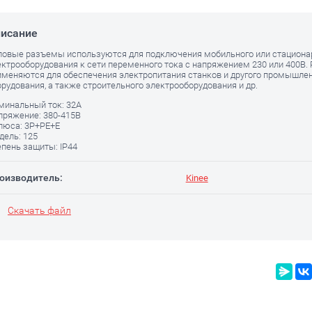
исание
ловые разъемы используются для подключения мобильного или стациона
ектрооборудования к сети переменного тока с напряжением 230 или 400В
именяются для обеспечения электропитания станков и другого промышле
орудования, а также строительного электрооборудования и др.
минальный ток: 32А
пряжение: 380-415В
люса: 3P+РЕ+E
дель: 125
епень защиты: IP44
оизводитель:
Kinee
Скачать файл