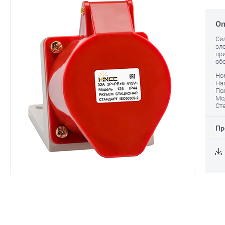
Оп
Си
эл
пр
об
Но
На
По
Мо
Ст
Пр